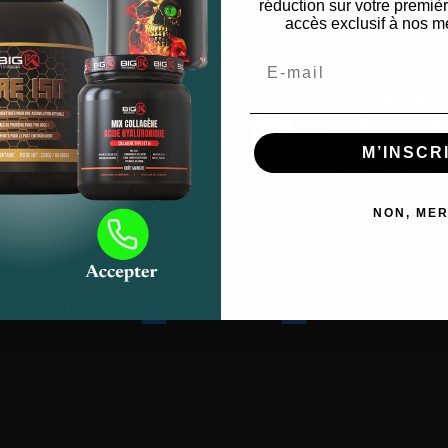
réduction sur votre premi
accès exclusif à nos me
Email
PAIEMENT
SUIVI
SÉCURISÉ
Vous êtes tenu inf
Paiements en ligne
à chaque étape
M’INSCR
100% Sécurisés
l'envoi de vos prod
NON, MER