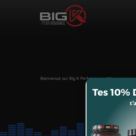
Aller au contenu
Bienvenue sur Big K Performance ! Nous sommes r
sav