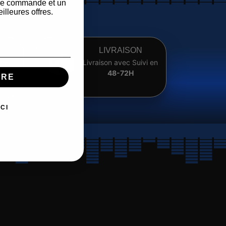
ère commande et un
illeures offres.
LIVRAISON
ormé
Livraison avec Suivi en
de
48-72H
IRE
uits
CI