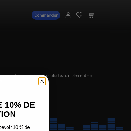
Commander
 commentaires ou si vous souhaitez simplement en
nt :
E 10% DE
ION
cevoir 10 % de