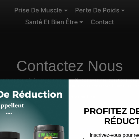
Prise De Muscle
Perte De Poids
Santé Et Bien Être
Contact
Contactez Nous
avis de pouvoir échanger avec vous. Si vous avez des questions, des
oir plus sur nos services, n'hésitez pas à nous contacter à l'email suiva
bigkperformance@gmail.com
PROFITEZ D
RÉDUCT
Inscrivez-vous pour re