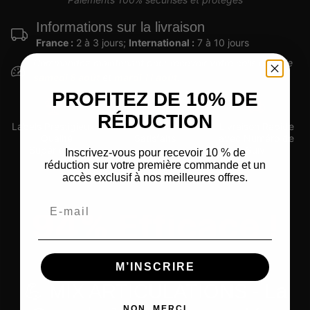
Informations sur la livraison
France :
2 à 3 jours;
International :
7 à 10 jours
Commandez maintenant pour recevoir votre colis entre le
samedi 8 août
et
mardi 11 août
.
PROFITEZ DE 10% DE
RÉDUCTION
Labels Prestigieux
+6'785 Clients
Livraison Rapide
- Qualité
Satisfaits
avec Numéro de
Supérieure
Suivi
Inscrivez-vous pour recevoir 10 % de
réduction sur votre première commande et un
accès exclusif à nos meilleures offres.
Email
100
% Efficace !
PROPOSITION DE VALEUR UNIQUE
M’INSCRIRE
💪 MIX ARTICULATIONS - La
NON, MERCI