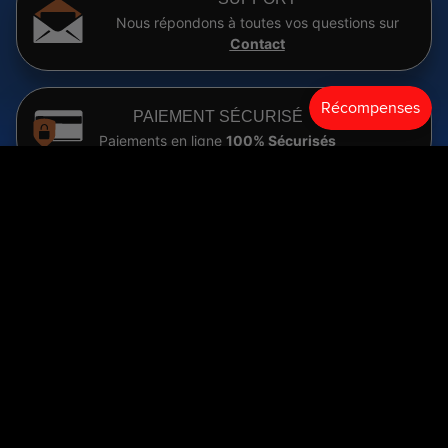
Nous répondons à toutes vos questions sur
Contact
PAIEMENT SÉCURISÉ
Paiements en ligne
100% Sécurisés
Mix Articulations
Épuisé
€29,90
SUIVI
Vous êtes tenu informé
à chaque étape
de
l'envoi de vos produits
LIVRAISON
Livraison avec Suivi en
48-72H