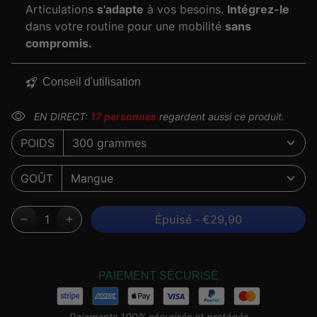
Articulations
s'adapte
à vos besoins.
Intégrez-le
dans votre routine pour une mobilité
sans
compromis.
Conseil d'utilisation
EN DIRECT:
17
personnes
regardent aussi ce produit.
POIDS
GOÛT
Épuisé
-
€29,90
Achetez-le maintenant
Liste de souhaits
PAIEMENT SÉCURISÉ
Paiements 100% sécurisés et protégés