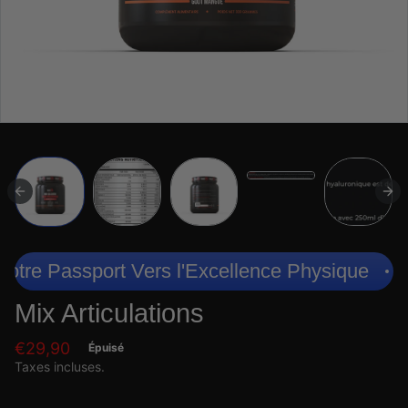
otre Passport Vers l'Excellence Physique
B
Mix Articulations
€29,90
Épuisé
Taxes incluses.